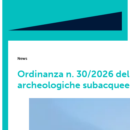
News
Ordinanza n. 30/2026 della
archeologiche subacquee n