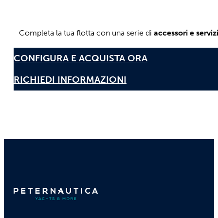
Il modello presente è studiato per garantire ai tuoi client
presentandosi come
perfette per locazion
Motori fuoribordo, 4 tempi, agili, potenti, scattanti e pa
Completa la tua flotta con una serie di
accessori e serviz
CONFIGURA E ACQUISTA ORA
RICHIEDI INFORMAZIONI