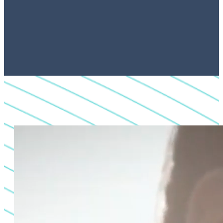
Servizio Personalizzato
Ascoltiamo le esigenze dei nostri clienti per
fornire soluzioni su misura che superino le
loro aspettative.