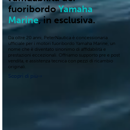
fuoribordo
Yamaha
Marine
, in esclusiva.
Da oltre 20 anni, PeterNautica è concessionaria
ufficiale per i motori fuoribordo Yamaha Marine, un
nome che è diventato sinonimo di affidabilità e
prestazioni eccezionali. Offriamo supporto pre e post
vendita, e assistenza tecnica con pezzi di ricambio
originali.
Scopri di più
Barche